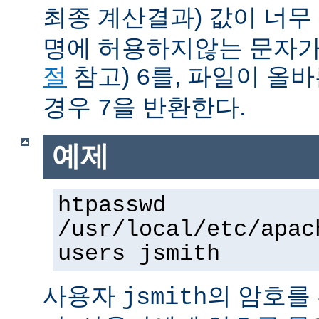
최종 계산결과) 값이 너무
명에 허용하지않는 문자가
절
참고)
를, 파일이 올
6
경우
을 반환한다.
7
예제
htpasswd
/usr/local/etc/apac
users jsmith
사용자
의 암호를
jsmith