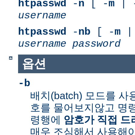
htpasswd
-
n
[ -
m
| 
username
htpasswd
-
nb
[ -
m
|
username
password
옵션
-b
배치(batch) 모드를 
호를 물어보지않고 명령
령행에
암호가 직접 
매우 조심해서 사용해야