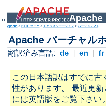
Apach
Apache
>
HTTP サーバ
>
ドキュメンテーション
>
バージョン 2.4
Apache バーチャ
翻訳済み言語:
de
|
en
|
f
この日本語訳はすでに古
性があります。 最近更
には英語版をご覧下さい