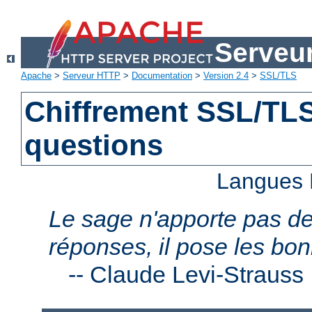
Serveu
Apache
>
Serveur HTTP
>
Documentation
>
Version 2.4
>
SSL/TLS
Chiffrement SSL/TLS 
questions
Langues 
Le sage n'apporte pas d
réponses, il pose les bo
--
Claude Levi-Strauss