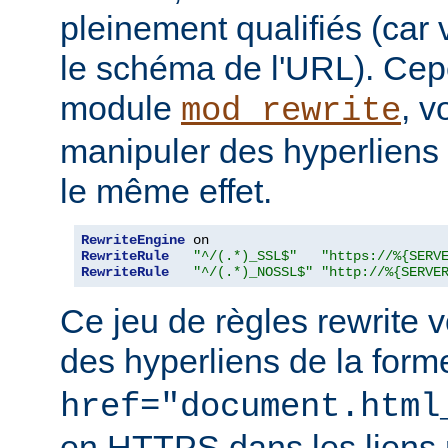
pleinement qualifiés (car
le schéma de l'URL). Cepe
module
, 
mod_rewrite
manipuler des hyperliens r
le même effet.
RewriteEngine
RewriteRule
"^/(.*)_SSL$"
"https://%{SERV
RewriteRule
"^/(.*)_NOSSL$"
"http://%{SERVE
Ce jeu de règles rewrite v
des hyperliens de la for
href="document.html
en HTTPS dans les liens 