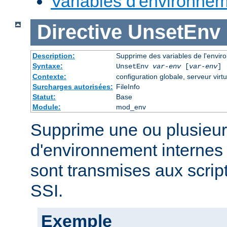
Variables d'environne
Directive
UnsetEnv
Description:
Supprime des variables de l'envi
Syntaxe:
UnsetEnv
var-env
[
var-env
] 
Contexte:
configuration globale, serveur virtu
Surcharges autorisées:
FileInfo
Statut:
Base
Module:
mod_env
Supprime une ou plusieur
d'environnement internes 
sont transmises aux scrip
SSI.
Exemple