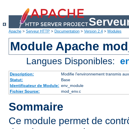
Serveu
Apache
>
Serveur HTTP
>
Documentation
>
Version 2.4
>
Modules
Module Apache mod
Langues Disponibles:
e
Description:
Modifie l'environnement transmis aux
Statut:
Base
Identificateur de Module:
env_module
Fichier Source:
mod_env.c
Sommaire
Ce module permet de contrô