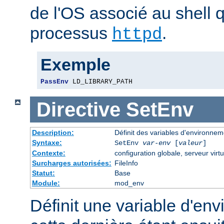
de l'OS associé au shell q
processus
.
httpd
Exemple
PassEnv
 LD_LIBRARY_PATH
Directive
SetEnv
Description:
Définit des variables d'environnem
Syntaxe:
SetEnv
var-env
[
valeur
]
Contexte:
configuration globale, serveur virtu
Surcharges autorisées:
FileInfo
Statut:
Base
Module:
mod_env
Définit une variable d'en